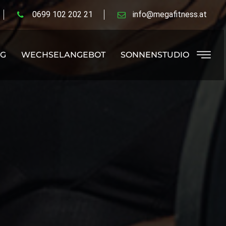
0699 102 202 21
info@megafitness.at
NG
WECHSELANGEBOT
SONNENSTUDIO