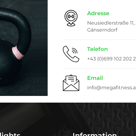
Adresse
Neusiedlerstraße 11,
Gänserndorf
Telefon
+43 (0)699 102 202 2
Email
info@megafitness.a
lights
Information