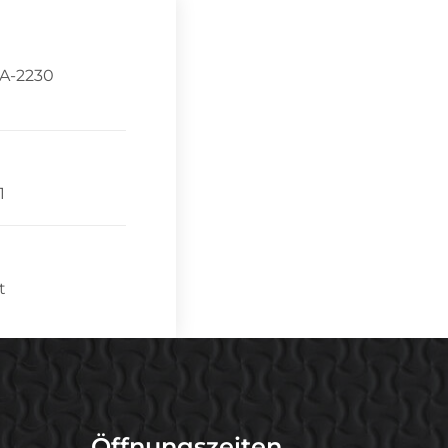
 A-2230
1
t
Öffnungszeiten