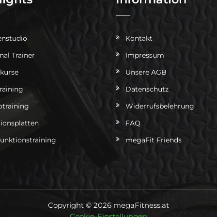
nstudio
Kontakt
nal Trainer
Impressum
kurse
Unsere AGB
training
Datenschutz
otraining
Widerrufsbelehrung
tionsplatten
FAQ
funktionstraining
megaFit Friends
Copyright © 2026 megaFitness.at
Cookie-Einstellungen